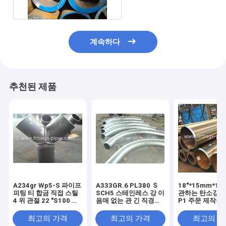
계속하다
추천된 제품
A234gr Wp5-S 파이프
A333GR.6 PL380 Ｓ
18"*15mm*1
피팅 티 합금 직접 스틸
SCH5 스테인레스 강 이
관하는 탄소강을
4 위 관절 22 "S100 착
음매 없는 관 긴 직경은
P1 주문 제작된
용 저항
10"*90 S80을 움직입
합금 무계목 강
니다
최고의 가격
최고의 가격
최고의 