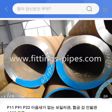
2
/
4
P11 P91 P22 이음새가 없는 보일러관, 합금 강 인발관