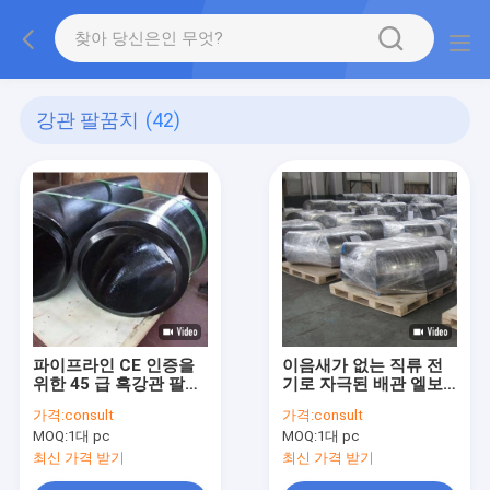
강관 팔꿈치
(42)
파이프라인 CE 인증을
이음새가 없는 직류 전
위한 45 급 흑강관 팔꿈
기로 자극된 배관 엘보
치
45 급 ISO TUV 인증
가격:
consult
가격:
consult
MOQ:
1대 pc
MOQ:
1대 pc
최신 가격 받기
최신 가격 받기