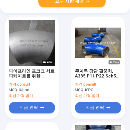
요구 사항 제공
\\ub300\\ud55c
\\uc790\\uc138\\ud55c
\\ub0b4\\uc6a9\\uc744
\\ubcf4\\ub0b4\\uc2ed\\uc2dc\\uc624
\\ubca4\\ub529
\\uc2a4\\ud034\\uc9d5
파이프라인 프코크 서트
무계목 강관 팔꿈치,
피케이트를 위한
A335 P11 P22 Sch5s
\\uacf5\\uc815\\uacfc
Wp316l 304l 스테인레
90 급 Lr 팔꿈치
가격:
consult
가격:
consult
스 강 45 각도 엘보
180 \\ub3c4
MOQ:
1대 pc
MOQ:
10PC
최신 가격 받기
최신 가격 받기
\\ud0c4\\uc18c
지금 연락
지금 연락
\\uc0ac\\ub78c\\uc744
\\ubc00\\uce58\\uace0