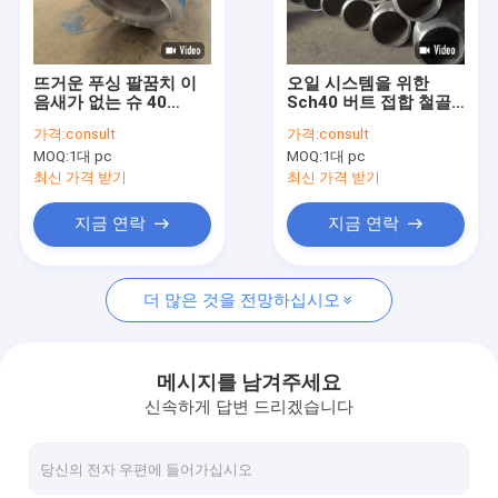
공장 여행
품질 관리
뜨거운 푸싱 팔꿈치 이
오일 시스템을 위한
음새가 없는 슈 40
Sch40 버트 접합 철골
연락주세요
Dn200 흑색 도장 표면
배관 엘보 90 학위 Ansi
가격:
consult
가격:
consult
B16.9
MOQ:
1대 pc
MOQ:
1대 pc
인용문을 요구하세요
최신 가격 받기
최신 가격 받기
VR
지금 연락
지금 연락
더 많은 것을 전망하십시오
합금 무계목 강관
고압 보일러 강관
메시지를 남겨주세요
신속하게 답변 드리겠습니다
무계목 강관
합금 강 맞춤