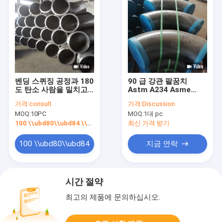
벤딩 스퀴징 공정과 180
90 급 강관 팔꿈치
도 탄소 사람을 밀치고
Astm A234 Asme
나가는 힘 Astm A234
B16.9 SCH10 SCH20
가격:
consult
가격:
Discussion
두께
MOQ:
10PC
MOQ:
1대 pc
100 \\ubd80\\ubd84 \\ubbf8\\uad6d $ 1.5\\/ \\ubd80\\ubd84\"]],\"picurl\":\"\\/photo\\/pd57338213-180_degree_carbon_steel_elbow_astm_a234_with_bending_squeezing_process.jpg\",\"subject\":\"\\uc81c\\ubc1c\\uc5d0 \\ub300\\ud55c \\uc790\\uc138\\ud55c \\ub0b4\\uc6a9\\uc744 \\ubcf4\\ub0b4\\uc2ed\\uc2dc\\uc624 \\ubca4\\ub529 \\uc2a4\\ud034\\uc9d5 \\uacf5\\uc815\\uacfc 180 \\ub3c4 \\ud0c4\\uc18c \\uc0ac\\ub78c\\uc744 \\ubc00\\uce58\\uace0 \\ub098\\uac00\\ub294 \\ud798 Astm A234\",\"username\":\"admin\"}","","","","최고의 가격");'>최신 가격 받기
최신 가격 받기
100 \\ubd80\\ubd84
지금 연락
\\ubbf8\\uad6d $
시간 절약
1.5\\/
최고의 제품에 문의하십시오.
\\ubd80\\ubd84\"]],\"picurl\":\"\\/photo\\/pd57338213-
180_degree_carbon_steel_elbow_astm_a234_with_bending_s