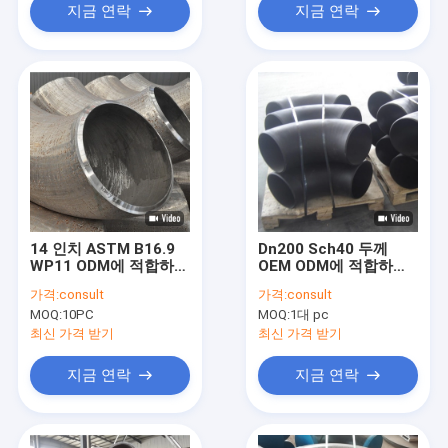
지금 연락
지금 연락
14 인치 ASTM B16.9
Dn200 Sch40 두께
WP11 ODM에 적합하는
OEM ODM에 적합하는
90 각도 엘보를 용접하
뜨거운 푸싱 강관 팔꿈
가격:
consult
가격:
consult
기
치
MOQ:
10PC
MOQ:
1대 pc
최신 가격 받기
최신 가격 받기
지금 연락
지금 연락