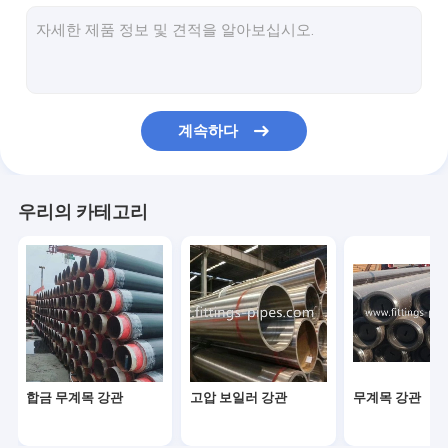
강관 팔꿈치
강관 T자관
강관 환원제
계속하다
미리 제조하는 파이프 스풀
강관 엔드 캡
우리의 카테고리
고압 관 플랜지
안출된 강관이음
강관 굴곡
녹슬지 않는 강관이음
합금 무계목 강관
고압 보일러 강관
무계목 강관
스테인레스 강 플랜지