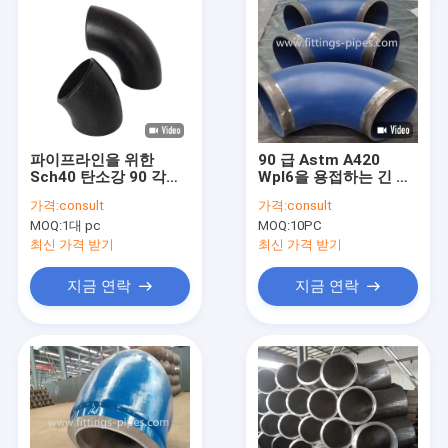
\\ub098\\uac00\\ub294
\\ud798 Astm
A234\",\"username\":\"admin\"}","","","","연
락처");'>
지금 연락
파이프라인을 위한
90 급 Astm A420
Sch40 탄소강 90 각도
Wpl6을 용접하는 긴 반
엘보 Asme B16.9
경 강관 팔꿈치 엉덩이
가격:
consult
가격:
consult
Astm A234
MOQ:
1대 pc
MOQ:
10PC
최신 가격 받기
최신 가격 받기
지금 연락
지금 연락
집
제품
우리에 대하여