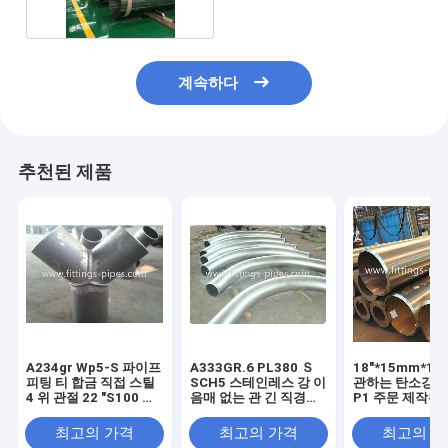
계속하다
추천된 제품
A234gr Wp5-S 파이프
A333GR.6 PL380 Ｓ
18"*15mm*1
피팅 티 합금 직접 스틸
SCH5 스테인레스 강 이
관하는 탄소강을
4 위 관절 22 "S100 착
음매 없는 관 긴 직경은
P1 주문 제작된
용 저항
10"*90 S80을 움직입
합금 무계목 강
니다
최고의 가격
최고의 가격
최고의 