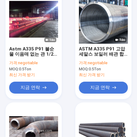
Astm A335 P91 불순
ASTM A335 P91 고압
물 이음매 없는 관 1/2 -
세말스 보일러 배관 합
24 Sch100 가온은 회전
금 무계목 강관 ASTM
가격:
negotiable
가격:
negotiable
했습니다
A335 P91 이음새가 없
MOQ:
0.5Ton
MOQ:
0.5Ton
는 합금강관
최신 가격 받기
최신 가격 받기
지금 연락
지금 연락
집
제품
우리에 대하여