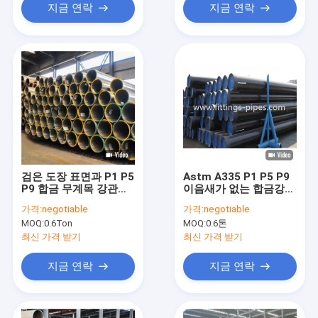
지금 연락
지금 연락
검은 도장 표면과 P1 P5
Astm A335 P1 P5 P9
P9 합금 무계목 강관
이음새가 없는 합금강관
Astm A335
검은 도장 표면 14 "
가격:
negotiable
가격:
negotiable
S80
MOQ:
0.6Ton
MOQ:
0.6톤
최신 가격 받기
최신 가격 받기
지금 연락
지금 연락