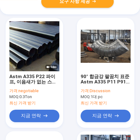
요구 사항 제공
Astm A335 P22 파이
90° 합금강 팔꿈치 표준
프, 이음새가 없는 스테
Astm A335 P11 P91
인리스강관 25 밀리미
크기 4 "~ 24" S60aaa
가격:
negotiable
가격:
Discussion
터를 둥글게 합니다
MOQ:
0.3Ton
MOQ:
1대 pc
최신 가격 받기
최신 가격 받기
지금 연락
지금 연락