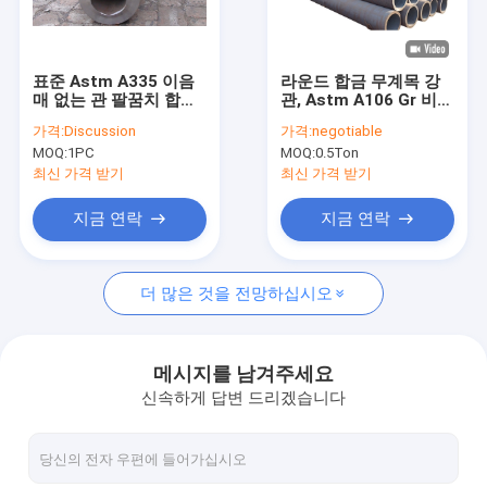
공장 여행
품질 관리
표준 Astm A335 이음
라운드 합금 무계목 강
매 없는 관 팔꿈치 합금
관, Astm A106 Gr 비
연락주세요
강 P11 P91 1/2 내지
파이프 SME Sa213
가격:
Discussion
가격:
negotiable
48 사이즈
MOQ:
1PC
MOQ:
0.5Ton
인용문을 요구하세요
최신 가격 받기
최신 가격 받기
VR
지금 연락
지금 연락
더 많은 것을 전망하십시오
합금 무계목 강관
고압 보일러 강관
메시지를 남겨주세요
신속하게 답변 드리겠습니다
무계목 강관
합금 강 맞춤