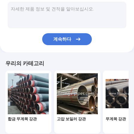
강관 팔꿈치
강관 T자관
강관 환원제
계속하다
미리 제조하는 파이프 스풀
강관 엔드 캡
우리의 카테고리
고압 관 플랜지
안출된 강관이음
강관 굴곡
녹슬지 않는 강관이음
합금 무계목 강관
고압 보일러 강관
무계목 강관
스테인레스 강 플랜지