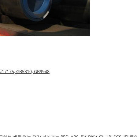
IN17175, GB5310, GB9948
는 매듭 없는 철강 파이프는 PED, ABS, BV, DNV, GL, LR, SGS,