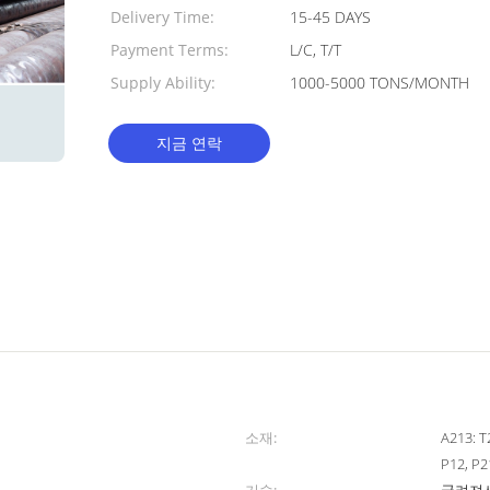
Delivery Time:
15-45 DAYS
Payment Terms:
L/C, T/T
Supply Ability:
1000-5000 TONS/MONTH
지금 연락
소재:
A213: T2
P12, P2