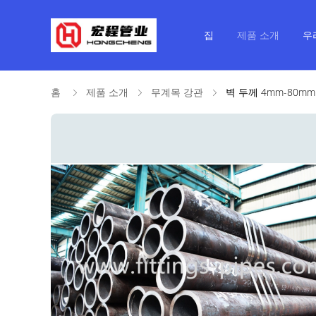
집
제품 소개
우
홈
제품 소개
무계목 강관
벽 두께 4mm-80m