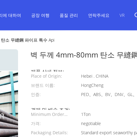
리에 대하여
공장 여행
품질 관리
연락주세요
VR
m 탄소 무縫鋼 파이프 특수 Api
벽 두께 4mm-80mm 탄소 무縫鋼
제품 상세 정보:
Place of Origin:
Hebei . CHINA
브랜드 이름:
HongCheng
인증:
PED、ABS、BV、DNV、GL、L
결제 및 배송 조건:
Minimum Order
1Ton
Quantity:
가격:
negotiable
Packaging Details:
Standard export seaworthy p