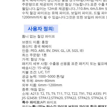
주문량으로 제공되며 가격은 협상 가능합니다.표준 수출 해상용 패
월입니다.길이는 12m로 제공됩니다.,110.8m, 6m,5.
수직 철강 파이프는 유체 파이프, 보일러 파이프, 드릴 파
1200mm까지 될 수 있습니다그것은 또한 보일러 파이프 
사용자 정의:
톱니 없는 철강 파이프
브랜드 이름: 홍창
원산지: 중국 헤베이
인증: PED, ABS, BV, DNV, GL, LR, SGS, IEI
최소 주문량: 1톤
가격: 협상 가능
패키지 세부 사항: 수출용 선용품 표준 패키지 또는 필요
배송시간: 15~45일
지불 조건: L/C, T/T
공급 능력: 1000~5000 톤/달
벽 두께: 4mm~80mm
외부 지름: 6mm~1200mm
종류: 매듭 없는
소재: A213: T2, T5, T9, T11, T12, T22, T91, T92 A335: 
JIS G3458: STPA12,STPA20, STPA22, STPA23, STPA24, S
특수 파이프:
API 파이프
우리는
톱니없는 탄소강 파이프
,
보일러 파이프 합금 꿰매지