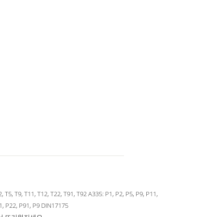
, T5, T9, T11, T12, T22, T91, T92 A335: P1, P2, P5, P9, P11,
1, P22, P91, P9 DIN17175