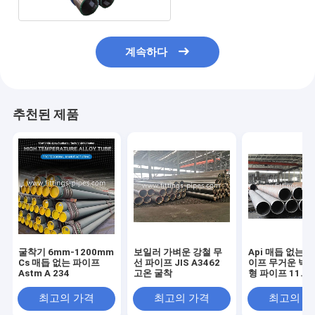
계속하다
추천된 제품
굴착기 6mm-1200mm
보일러 가벼운 강철 무
Api 매듭 없는 
Cs 매듭 없는 파이프
선 파이프 JIS A3462
이프 무거운 벽 E
Astm A 234
고온 굴착
형 파이프 11.8
최고의 가격
최고의 가격
최고의 