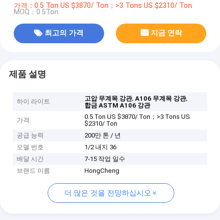
가격：0.5 Ton US $3870/ Ton；>3 Tons US $2310/ Ton
MOQ：0.5Ton
최고의 가격
지금 연락
제품 설명
,
,
고압 무계목 강관
A106 무계목 강관
하이 라이트
합금 ASTM A106 강관
0.5 Ton US $3870/ Ton；>3 Tons US
가격
$2310/ Ton
공급 능력
200만 톤 / 년
모델 번호
1/2 내지 36
배달 시간
7-15 작업 일수
브랜드 이름
HongCheng
더 많은 것을 전망하십시오