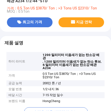
배관 A234 1/2-44 "STD
가격：0.5 Ton US $3870/ Ton；>3 Tons US $2310/ Ton
MOQ：0.5Ton
최고의 가격
지금 연락
제품 설명
1200 밀리미터 이음새가 없는 탄소강 배
관
하이 라이트
,
,
1200 밀리미터 이음새가 없는 탄소 튜브
6 밀리미터 이음새가 없는 탄소강 배관
A234
0.5 Ton US $3870/ Ton；>3 Tons US
가격
$2310/ Ton
공급 능력
200만 톤 / 년
모델 번호
1/2 내지 36
배달 시간
7-15 작업 일수
브랜드 이름
HongCheng