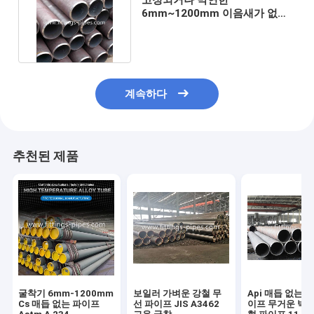
6mm~1200mm 이음새가 없는
탄소강 배관 A234 1/2-44 "STD
계속하다
추천된 제품
굴착기 6mm-1200mm
보일러 가벼운 강철 무
Api 매듭 없는 
Cs 매듭 없는 파이프
선 파이프 JIS A3462
이프 무거운 벽 E