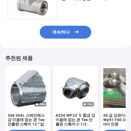
관 이음쇠 아연
계속하다
추천된 제품
304 304L 스테인레스
A234.WP22 Ｓ 합금 강
60 급 강관이음 
강 이음매 없는 관 Tee
이음매 없는 관 Tee 안
Wp91 F60 24
안출된 스퀘어 12 " 압
출된 스퀘어 2-1/2
ISO 인증
력 반대자
"XXS