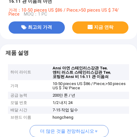
16.11 관 이음쇠 아연
가격：10-50 pieces US $86 / Piece;>50 pieces US $ 74/
Piece
MOQ：1 PC
최고의 가격
지금 연락
제품 설명
,
Ansi 아연 스테인리스강관 Tee
하이 라이트
,
앤티 러스트 스테인리스강관 Tee
코팅된 Ansi 비 16.11 관 이음쇠
10-50 pieces US $86 / Piece;>50 pieces
가격
US $ 74/ Piece
공급 능력
200만 톤 / 년
모델 번호
1/2 내지 24
배달 시간
7-15 작업 일수
브랜드 이름
hongcheng
더 많은 것을 전망하십시오