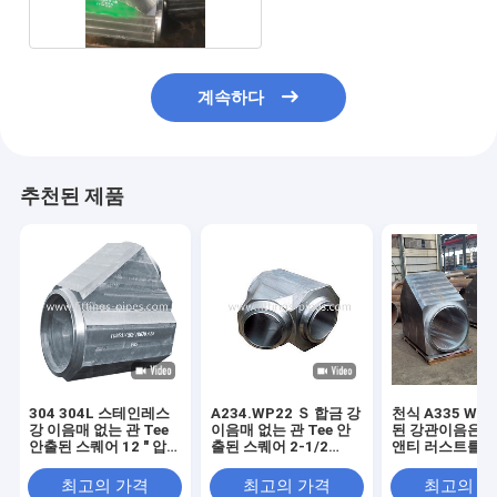
계속하다
추천된 제품
304 304L 스테인레스
A234.WP22 Ｓ 합금 강
천식 A335 Wp
강 이음매 없는 관 Tee
이음매 없는 관 Tee 안
된 강관이음은 2
안출된 스퀘어 12 " 압
출된 스퀘어 2-1/2
앤티 러스트를 
력 반대자
"XXS
다
최고의 가격
최고의 가격
최고의 