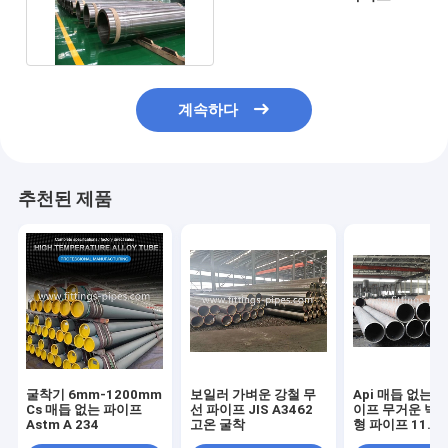
밀리미터 벽 두께
계속하다
추천된 제품
굴착기 6mm-1200mm
보일러 가벼운 강철 무
Api 매듭 없는 
Cs 매듭 없는 파이프
선 파이프 JIS A3462
이프 무거운 벽 E
Astm A 234
고온 굴착
형 파이프 11.8