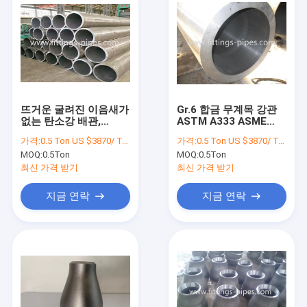
뜨거운 굴려진 이음새가
Gr.6 합금 무계목 강관
없는 탄소강 배관,
ASTM A333 ASME
ASTM A106b 파이프
B36.10 OEM ODM
가격:
0.5 Ton US $3870/ Ton；>3 Tons US $2310/ Ton
가격:
0.5 Ton US $3870/ Ton；>3 Tons US $2310/ Ton
P9 T9 P91 T91
MOQ:
0.5Ton
MOQ:
0.5Ton
최신 가격 받기
최신 가격 받기
지금 연락
지금 연락
집
제품
우리에 대하여