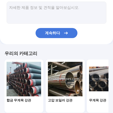
강관 팔꿈치
강관 T자관
강관 환원제
계속하다
미리 제조하는 파이프 스풀
강관 엔드 캡
우리의 카테고리
고압 관 플랜지
안출된 강관이음
강관 굴곡
녹슬지 않는 강관이음
합금 무계목 강관
고압 보일러 강관
무계목 강관
스테인레스 강 플랜지