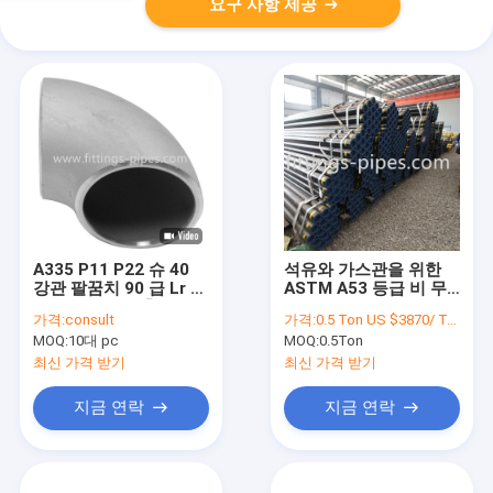
요구 사항 제공
A335 P11 P22 슈 40
석유와 가스관을 위한
강관 팔꿈치 90 급 Lr 이
ASTM A53 등급 비 무
음새가 없는 맞춤
계목 강관
가격:
consult
가격:
0.5 Ton US $3870/ Ton；>3 Tons US $2310/ Ton
MOQ:
10대 pc
MOQ:
0.5Ton
최신 가격 받기
최신 가격 받기
지금 연락
지금 연락