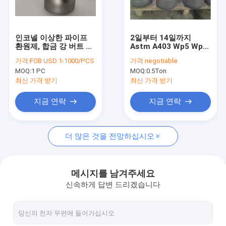
공장 여행
품질 관리
인코넬 이상한 파이프
2일부터 14일까지
환원제, 합금 강 버트 접
Astm A403 Wp5 Wp9
연락주세요
합 집중적 환원제
스테인레스 강 환원제
가격:
FOB USD 1-1000/PCS
가격:
negotiable
맞춤
MOQ:
1 PC
MOQ:
0.5Ton
인용문을 요구하세요
최신 가격 받기
최신 가격 받기
VR
지금 연락
지금 연락
더 많은 것을 전망하십시오
합금 무계목 강관
고압 보일러 강관
메시지를 남겨주세요
신속하게 답변 드리겠습니다
무계목 강관
합금 강 맞춤