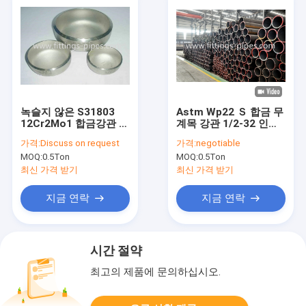
녹슬지 않은 S31803
Astm Wp22 Ｓ 합금 무
12Cr2Mo1 합금강관 엔
계목 강관 1/2-32 인치
드 캡 SCH5S SCH160
엑스스스 두께 가온은
가격:
Discuss on request
가격:
negotiable
회전했습니다
MOQ:
0.5Ton
MOQ:
0.5Ton
최신 가격 받기
최신 가격 받기
지금 연락
지금 연락
시간 절약
최고의 제품에 문의하십시오.