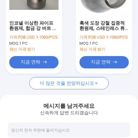
공장 여행
품질 관리
인코넬 이상한 파이프
흑색 도장 강철 집중적
환원제, 합금 강 버트 접
환원제, 스테인레스 튜
연락주세요
합 집중적 환원제
브 환원제 SCH40
가격:
FOB USD 1-1000/PCS
가격:
FOB USD 1-1000/PCS
SCH60
MOQ:
1 PC
MOQ:
1 PC
인용문을 요구하세요
최신 가격 받기
최신 가격 받기
VR
지금 연락
지금 연락
더 많은 것을 전망하십시오
합금 무계목 강관
고압 보일러 강관
메시지를 남겨주세요
신속하게 답변 드리겠습니다
무계목 강관
합금 강 맞춤