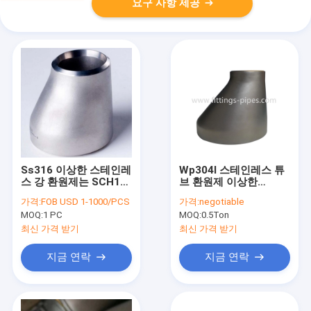
요구 사항 제공
Ss316 이상한 스테인레
Wp304l 스테인레스 튜
스 강 환원제는 SCH10
브 환원제 이상한
SCH20 두께를 피팅을
Sch10
가격:
FOB USD 1-1000/PCS
가격:
negotiable
합니다
MOQ:
1 PC
MOQ:
0.5Ton
최신 가격 받기
최신 가격 받기
지금 연락
지금 연락