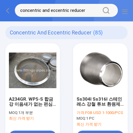
Concentric And Eccentric Reducer
(85)
A234GR. WP5-S 합금
Ss304l Ss316l 스테인
강 이음새가 없는 편심
레스 강철 튜브 환원제,
리듀서 6 X3 XS40
편심 리듀서 관 이음
MOQ:
1개 부분
가격:
FOB USD 1-1000/PCS
최신 가격 받기
MOQ:
1 PC
최신 가격 받기