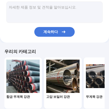
강관 팔꿈치
강관 T자관
강관 환원제
계속하다
미리 제조하는 파이프 스풀
강관 엔드 캡
우리의 카테고리
고압 관 플랜지
안출된 강관이음
강관 굴곡
녹슬지 않는 강관이음
합금 무계목 강관
고압 보일러 강관
무계목 강관
스테인레스 강 플랜지