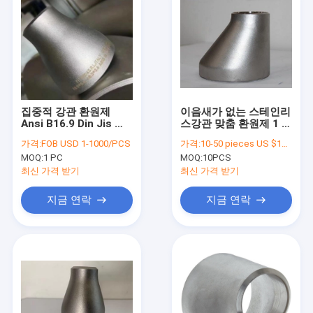
집중적 강관 환원제
이음새가 없는 스테인리
Ansi B16.9 Din Jis 표
스강관 맞춤 환원제 1 /
준 1 / 2 인치 사이즈
2 인치 ANSI B16.9
가격:
FOB USD 1-1000/PCS
가격:
10-50 pieces US $18.6 / Piece;>50 pieces US $ 15.4/ Piece
MOQ:
1 PC
MOQ:
10PCS
최신 가격 받기
최신 가격 받기
지금 연락
지금 연락
집
제품
우리에 대하여